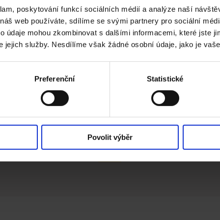
klam, poskytování funkcí sociálních médií a analýze naší návšt
Q1: 01.01.2026 - 30.04.2026
 náš web používáte, sdílíme se svými partnery pro sociální média
Poslední datum
Q2: 31.10.2026
to údaje mohou zkombinovat s dalšími informacemi, které jste jim
registrace:
Q1: 31.05.2026
e jejich služby. Nesdílíme však žádné osobní údaje, jako je vaš
Všechny registrace pro vratku musí být provedny do 30 dnů od
data nákupu.
Preferenční
Statistické
Zádost
Pravidla a podmínky
ZKONTROLUJTE STAV
Povolit výběr
SVÉHO NÁROKU