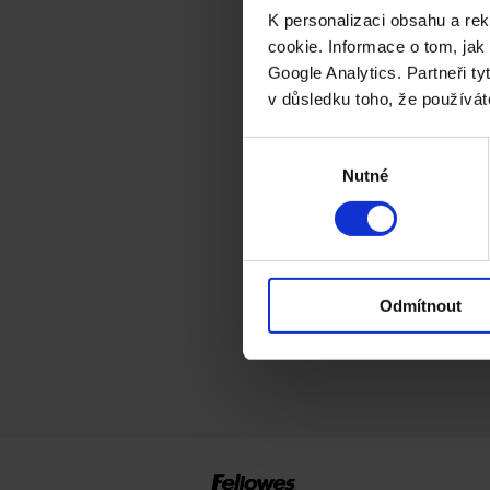
K personalizaci obsahu a re
cookie. Informace o tom, jak
Google Analytics. Partneři ty
v důsledku toho, že používát
Výběr
Nutné
souhlasu
Odmítnout